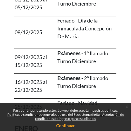
Turno Diciembre
05/12/2025
Feriado - Día de la
Inmaculada Concepción
08/12/2025
De María
Exámenes
- 1° llamado
09/12/2025 al
Turno Diciembre
15/12/2025
Exámenes
- 2° llamado
16/12/2025 al
Turno Diciembre
22/12/2025
Feriado - Navidad
25/12/2025
x
Para continuar usando este sitio web, debe aceptar nuestras políticas:
Políticas y condiciones generales de uso del Ecosistema digital
Aceptación de
condiciones de ingreso para estudiantes
Continuar
ENERO