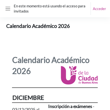
Salta al contenido principal
En este momento está usando el acceso para
Acceder
invitados
Panel lateral
Calendario Académico 2026
Calendario Académico
2026
DICIEMBRE
Inscripción a exámenes
-
03/12/2025 al